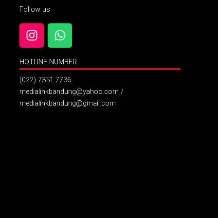
Follow us
I
W
n
h
s
a
HOTLINE NUMBER
t
t
a
s
(022) 7351 7736
g
a
medialinkbandung@yahoo.com /
r
p
medialinkbandung@gmail.com
a
p
m
Billboard Jl. Pelajar Pejuang ( Samping Hotel Grand Asrilia
)