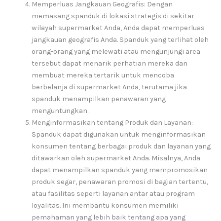
Memperluas Jangkauan Geografis: Dengan
memasang spanduk di lokasi strategis di sekitar
wilayah supermarket Anda, Anda dapat memperluas
jangkauan geografis Anda. Spanduk yang terlihat oleh
orang-orang yang melewati atau mengunjungi area
tersebut dapat menarik perhatian mereka dan
membuat mereka tertarik untuk mencoba
berbelanja di supermarket Anda, terutama jika
spanduk menampilkan penawaran yang
menguntungkan.
Menginformasikan tentang Produk dan Layanan:
Spanduk dapat digunakan untuk menginformasikan
konsumen tentang berbagai produk dan layanan yang
ditawarkan oleh supermarket Anda. Misalnya, Anda
dapat menampilkan spanduk yang mempromosikan
produk segar, penawaran promosi di bagian tertentu,
atau fasilitas seperti layanan antar atau program
loyalitas. Ini membantu konsumen memiliki
pemahaman yang lebih baik tentang apa yang