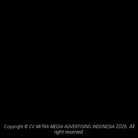
Billboard Jl. Pelajar Pejuang ( Samping Hotel Grand Asrilia
)
Billboard Jl. Soekarno Hatta ( Sebrang B Expo )
Billboard Jl. Jend H. Amir Machmud
2026. All
Copyright
© CV. MITRA MEDIA ADVERTISING INDONESIA
right reserved.