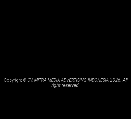
Billboard Jl. Soekarno Hatta ( Sebrang B Expo )
Billboard Jl. Jend H. Amir Machmud
2026. All
Copyright
© CV. MITRA MEDIA ADVERTISING INDONESIA
right reserved.