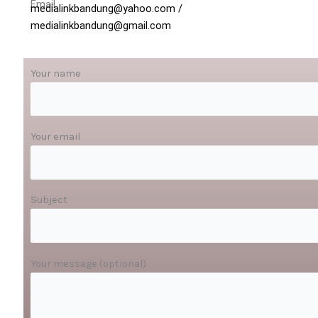
Email
medialinkbandung@yahoo.com /
medialinkbandung@gmail.com
Your name
Your email
Subject
Your message (optional)