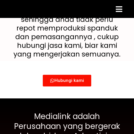
pembuatan spanduk sekaligus
Skip
dengan pemasangannya,
to
sehingga anda tidak perlu
content
repot memproduksi spanduk
dan pemasangannya , cukup
hubungi jasa kami, biar kami
yang mengerjakan semuanya.
Hubungi kami
Medialink adalah
Perusahaan yang bergerak