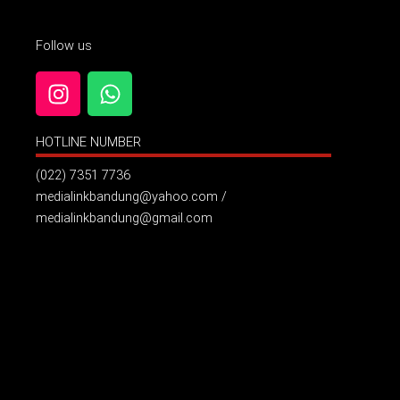
Follow us
I
W
n
h
s
a
HOTLINE NUMBER
t
t
a
s
(022) 7351 7736
g
a
medialinkbandung@yahoo.com /
r
p
medialinkbandung@gmail.com
a
p
m
Billboard Jl. Pelajar Pejuang ( Samping Hotel Grand Asrilia
)