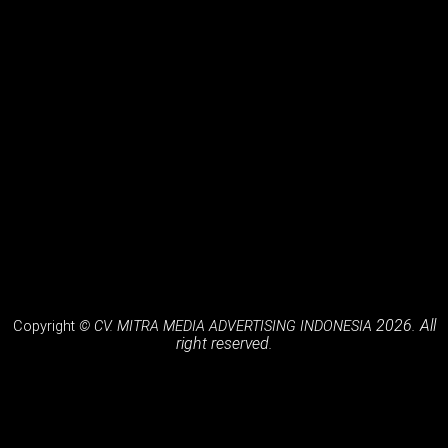
Billboard Jl. Pelajar Pejuang ( Samping Hotel Grand Asrilia
)
Billboard Jl. Soekarno Hatta ( Sebrang B Expo )
Billboard Jl. Jend H. Amir Machmud
2026. All
Copyright
© CV. MITRA MEDIA ADVERTISING INDONESIA
right reserved.