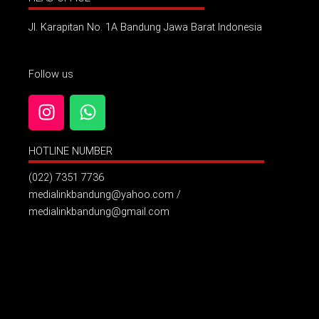
Jl. Karapitan No. 1A Bandung Jawa Barat Indonesia
Follow us
I
W
n
h
s
a
HOTLINE NUMBER
t
t
a
s
(022) 7351 7736
g
a
medialinkbandung@yahoo.com /
r
p
medialinkbandung@gmail.com
a
p
m