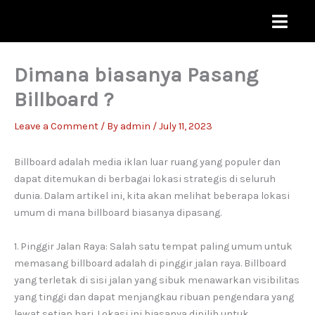
Skip
to
content
Dimana biasanya Pasang
Billboard ?
Leave a Comment
/ By
admin
/
July 11, 2023
Billboard adalah media iklan luar ruang yang populer dan
dapat ditemukan di berbagai lokasi strategis di seluruh
dunia. Dalam artikel ini, kita akan melihat beberapa lokasi
umum di mana billboard biasanya dipasang.
1. Pinggir Jalan Raya: Salah satu tempat paling umum untuk
memasang billboard adalah di pinggir jalan raya. Billboard
yang terletak di sisi jalan yang sibuk menawarkan visibilitas
yang tinggi dan dapat menjangkau ribuan pengendara yang
lewat setiap hari. Lokasi ini biasanya dipilih untuk