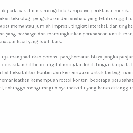
ak pada cara bisnis mengelola kampanye periklanan mereka. D
an teknologi pengukuran dan analisis yang lebih canggih un
at memantau jumlah impresi, tingkat interaksi, dan tingkat 
an yang berharga dan memungkinkan perusahaan untuk meng
capai hasil yang lebih baik.
al juga menghadirkan potensi penghematan biaya jangka panja
erasikan billboard digital mungkin lebih tinggi daripada b
hal fleksibilitas konten dan kemampuan untuk berbagi ruan
memanfaatkan kemampuan rotasi konten, beberapa perusahaa
al, sehingga mengurangi biaya individu yang harus ditanggun