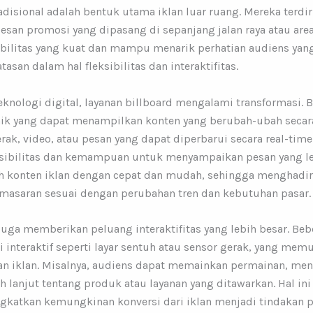
adisional adalah bentuk utama iklan luar ruang. Mereka terdir
n promosi yang dipasang di sepanjang jalan raya atau area s
ibilitas yang kuat dan mampu menarik perhatian audiens yang
san dalam hal fleksibilitas dan interaktifitas.
ologi digital, layanan billboard mengalami transformasi. Bi
ik yang dapat menampilkan konten yang berubah-ubah secar
k, video, atau pesan yang dapat diperbarui secara real-tim
eksibilitas dan kemampuan untuk menyampaikan pesan yang le
 konten iklan dengan cepat dan mudah, sehingga menghadi
asaran sesuai dengan perubahan tren dan kebutuhan pasar.
l juga memberikan peluang interaktifitas yang lebih besar. Beb
 interaktif seperti layar sentuh atau sensor gerak, yang me
an iklan. Misalnya, audiens dapat memainkan permainan, meng
 lanjut tentang produk atau layanan yang ditawarkan. Hal in
gkatkan kemungkinan konversi dari iklan menjadi tindakan 