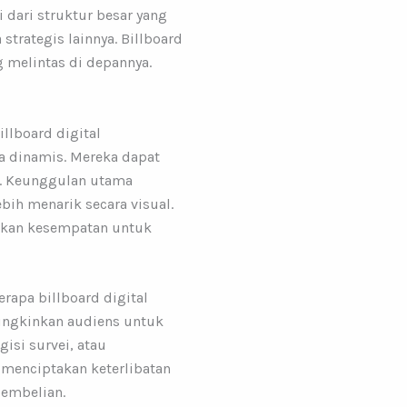
i dari struktur besar yang
trategis lainnya. Billboard
 melintas di depannya.
llboard digital
a dinamis. Mereka dapat
e. Keunggulan utama
bih menarik secara visual.
rkan kesempatan untuk
erapa billboard digital
mungkinkan audiens untuk
isi survei, atau
i menciptakan keterlibatan
pembelian.