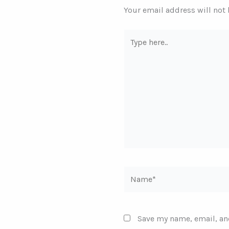
Your email address will not
Type
here..
Name*
Save my name, email, and