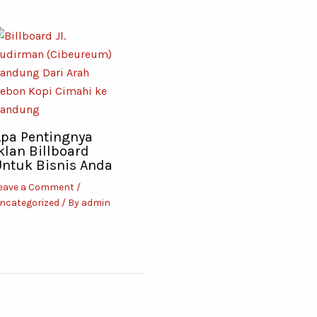
pa Pentingnya
klan Billboard
ntuk Bisnis Anda
eave a Comment
/
ncategorized
/ By
admin