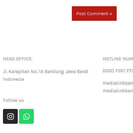
HEAD OFFICE
HOTLINE NU
(022) 7351 77
Jl. Karapitan No. 1A Bandung Jawa Barat
Indonesia
medialinkba
medialinkba
Follow us
I
W
n
h
s
a