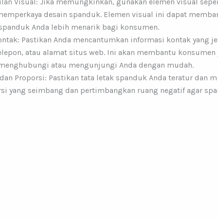
an Visual: Jika memungkinkan, gunakan elemen visual seperti 
memperkaya desain spanduk. Elemen visual ini dapat memban
spanduk Anda lebih menarik bagi konsumen.
ontak: Pastikan Anda mencantumkan informasi kontak yang je
elepon, atau alamat situs web. Ini akan membantu konsumen 
 menghubungi atau mengunjungi Anda dengan mudah.
 dan Proporsi: Pastikan tata letak spanduk Anda teratur dan
si yang seimbang dan pertimbangkan ruang negatif agar spand