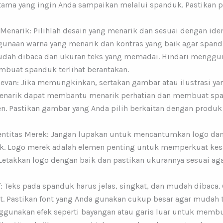
utama yang ingin Anda sampaikan melalui spanduk. Pastikan pe
Menarik: Pilihlah desain yang menarik dan sesuai dengan ide
naan warna yang menarik dan kontras yang baik agar spandu
udah dibaca dan ukuran teks yang memadai. Hindari menggun
mbuat spanduk terlihat berantakan.
levan: Jika memungkinkan, sertakan gambar atau ilustrasi ya
enarik dapat membantu menarik perhatian dan membuat sp
n. Pastikan gambar yang Anda pilih berkaitan dengan produk
entitas Merek: Jangan lupakan untuk mencantumkan logo dan
k. Logo merek adalah elemen penting untuk memperkuat kes
etakkan logo dengan baik dan pastikan ukurannya sesuai agar 
if: Teks pada spanduk harus jelas, singkat, dan mudah dibaca
t. Pastikan font yang Anda gunakan cukup besar agar mudah te
gunakan efek seperti bayangan atau garis luar untuk membua