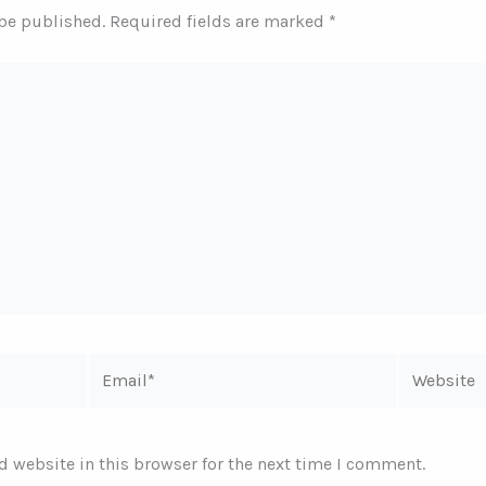
 be published.
Required fields are marked
*
Email*
Website
 website in this browser for the next time I comment.