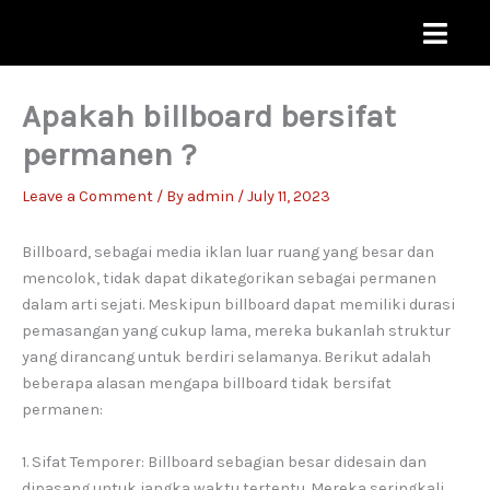
Skip
to
content
Apakah billboard bersifat
permanen ?
Leave a Comment
/ By
admin
/
July 11, 2023
Billboard, sebagai media iklan luar ruang yang besar dan
mencolok, tidak dapat dikategorikan sebagai permanen
dalam arti sejati. Meskipun billboard dapat memiliki durasi
pemasangan yang cukup lama, mereka bukanlah struktur
yang dirancang untuk berdiri selamanya. Berikut adalah
beberapa alasan mengapa billboard tidak bersifat
permanen:
1. Sifat Temporer: Billboard sebagian besar didesain dan
dipasang untuk jangka waktu tertentu. Mereka seringkali