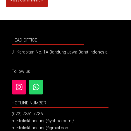
HEAD OFFICE
Jl. Karapitan No. 1A Bandung Jawa Barat Indonesia
Follow us
I
W
n
h
s
a
HOTLINE NUMBER
t
t
a
s
(022) 7351 7736
g
a
medialinkbandung@yahoo.com /
r
p
medialinkbandung@gmail.com