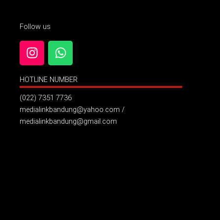
Follow us
I
W
n
h
s
a
HOTLINE NUMBER
t
t
a
s
(022) 7351 7736
g
a
medialinkbandung@yahoo.com /
r
p
medialinkbandung@gmail.com
a
p
m
Billboard Jl. Pelajar Pejuang ( Samping Hotel Grand Asrilia
)