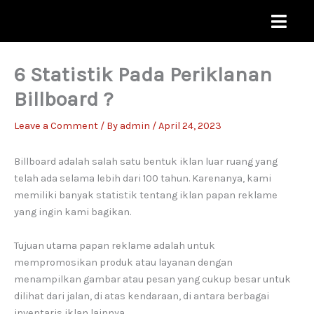
Skip
to
content
6 Statistik Pada Periklanan
Billboard ?
Leave a Comment
/ By
admin
/
April 24, 2023
Billboard adalah salah satu bentuk iklan luar ruang yang
telah ada selama lebih dari 100 tahun. Karenanya, kami
memiliki banyak statistik tentang iklan papan reklame
yang ingin kami bagikan.
Tujuan utama papan reklame adalah untuk
mempromosikan produk atau layanan dengan
menampilkan gambar atau pesan yang cukup besar untuk
dilihat dari jalan, di atas kendaraan, di antara berbagai
inventaris iklan lainnya.