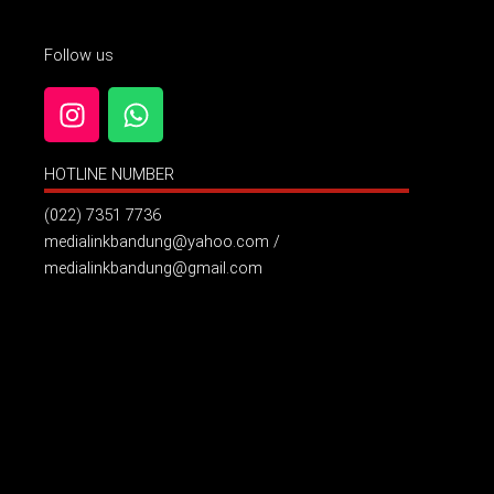
Follow us
I
W
n
h
s
a
HOTLINE NUMBER
t
t
a
s
(022) 7351 7736
g
a
medialinkbandung@yahoo.com /
r
p
medialinkbandung@gmail.com
a
p
m
Billboard Jl. Pelajar Pejuang ( Samping Hotel Grand Asrilia
)