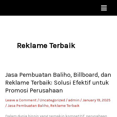
Skip
to
content
Reklame Terbaik
Jasa Pembuatan Baliho, Billboard, dan
Jasa
Pembuatan
Reklame Terbaik: Solusi Efektif untuk
Baliho,
Promosi Perusahaan
Billboard,
dan
Leave a Comment
/
Uncategorized
/
admin
/
January 19, 2025
Reklame
/
Jasa Pembuatan Baliho
,
Reklame Terbaik
Terbaik:
Dalam dunia bisnis yang semakin kompetitif, perusahaan